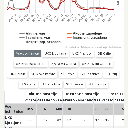
mar '21
mar '22
mar '23
nov '20
nov '21
nov '22
sep '20
sep '21
sep '22
maj '20
maj '21
maj '22
jan '21
jan '22
jan '23
jul '20
jul '21
jul '22
Akutne, vse
Akutne, zasedene
Intenzivne, vse
Intenzivne, zasedene
Respiratorji, zasedeni
vir podatkov: Ministrstvo za zdravje, bolnišnice
Vse bolnišnice
UKC Ljubljana
UKC Maribor
SB Celje
SB Murska Sobota
SB Nova Gorica
SB Slovenj Gradec
UK Golnik
SB Novo mesto
SB Izola
SB Jesenice
SB Ptuj
B Sežana
B Topolšica
SB Brežice
SB Trbovlje
Akutne postelje
Intenzivne postelje
Respirator
Prosto
Zasedeno
Vse
Prosto
Zasedeno
Vse
Prosto
Zasede
Vse
357
43
400
30
8
38
33
5
bolnišnice
UKC
66
24
90
12
2
14
12
2
Ljubljana