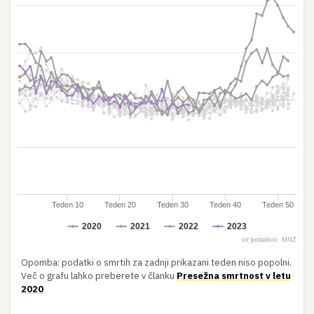
Teden 10
Teden 20
Teden 30
Teden 40
Teden 50
2020
2021
2022
2023
vir podatkov: MNZ
Opomba: podatki o smrtih za zadnji prikazani teden niso popolni.
Več o grafu lahko preberete v članku
Presežna smrtnost v letu
2020