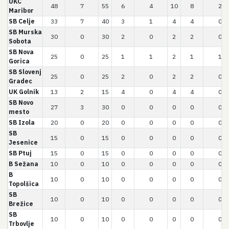
UKC
48
7
55
6
4
10
8
2
Maribor
SB Celje
33
7
40
3
1
4
4
0
SB Murska
30
0
30
2
0
2
2
0
Sobota
SB Nova
25
0
25
1
1
2
1
1
Gorica
SB Slovenj
25
0
25
2
0
2
2
0
Gradec
UK Golnik
13
2
15
4
0
4
4
0
SB Novo
27
3
30
0
0
0
0
0
mesto
SB Izola
20
0
20
0
0
0
0
0
SB
15
0
15
0
0
0
0
0
Jesenice
SB Ptuj
15
0
15
0
0
0
0
0
B Sežana
10
0
10
0
0
0
0
0
B
10
0
10
0
0
0
0
0
Topolšica
SB
10
0
10
0
0
0
0
0
Brežice
SB
10
0
10
0
0
0
0
0
Trbovlje