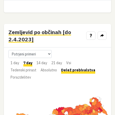
Zemljevid po občinah [do
?
2.4.2023]
1 day
7 day
14 day
21 day
Vsi
Tedenski prirast
Absolutno
Delež prebivalstva
Porazdelitev