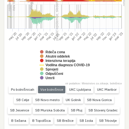
preklic epidemije, sledenje visoko tveganih stikov
mar '23
mar '21
mar '22
sep '21
nov '21
sep '22
nov '22
sep '20
nov '20
maj '21
maj '22
maj '20
jan '22
jan '23
jan '21
jul '21
jul '22
jul '20
Rdeča cona
Akutni oddelek
Intenzivna terapija
Vodilna diagnoza COVID-19
Sprejeti
Odpuščeni
Umrli
vir podatkov: Ministrstvo za zdravje, bolnišnice
Po bolnišnicah
Vse bolnišnice
UKC Ljubljana
UKC Maribor
SB Celje
SB Novo mesto
UK Golnik
SB Nova Gorica
SB Jesenice
SB Murska Sobota
SB Ptuj
SB Slovenj Gradec
B Sežana
B Topolšica
SB Brežice
SB Izola
SB Trbovlje