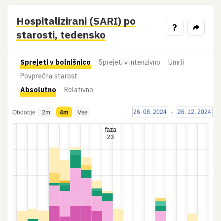
Hospitalizirani (SARI) po
?
starosti, tedensko
Sprejeti v bolnišnico
Sprejeti v intenzivno
Umrli
Povprečna starost
Absolutno
Relativno
26. 08. 2024
-
26. 12. 2024
Obdobje
2m
4m
Vse
faza
23