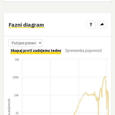
Fazni diagram
?
Skupaj proti zadnjemu tednu
Sprememba pojavnosti
1M
100k
10k
7-dnevna pojavnost
1k