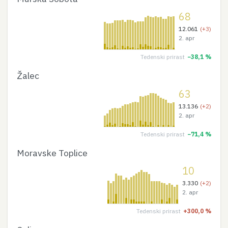
68
12.061
(+3)
2. apr
Tedenski prirast
−38,1 %
Žalec
63
13.136
(+2)
2. apr
Tedenski prirast
−71,4 %
Moravske Toplice
10
3.330
(+2)
2. apr
Tedenski prirast
+300,0 %