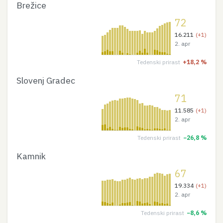
Brežice
72
16.211
(+1)
2. apr
Tedenski prirast
+18,2 %
Slovenj Gradec
71
11.585
(+1)
2. apr
Tedenski prirast
−26,8 %
Kamnik
67
19.334
(+1)
2. apr
Tedenski prirast
−8,6 %