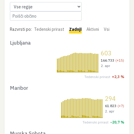
Razvrsti po:
Tedenski prirast
Zadnji
Aktivni
Vsi
Ljubljana
603
166.733
(+15)
2. apr
Tedenski prirast
+2,3 %
Maribor
294
61.823
(+7)
2. apr
Tedenski prirast
−20,7 %
Murska Sobota