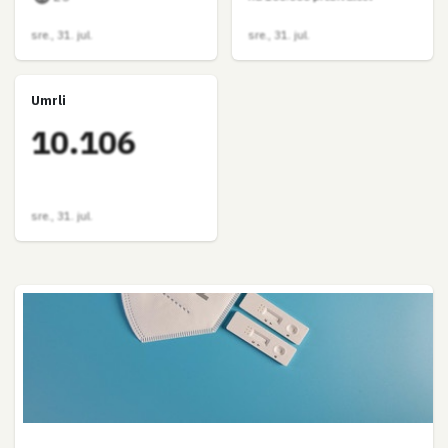
sre., 31. jul.
sre., 31. jul.
Umrli
10.106
sre., 31. jul.