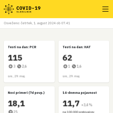
Osveženo: četrtek, 1. avgust 2024 ob 07.41
Testi na dan: PCR
Testi na dan: HAT
115
62
3
2,6
1
1,6
sre., 29. maj.
sre., 29. maj.
Novi primeri (7d povp.)
14-dnevna pojavnost
18,1
11,7
+3,4 %
25
na 100.000 prebivalcev