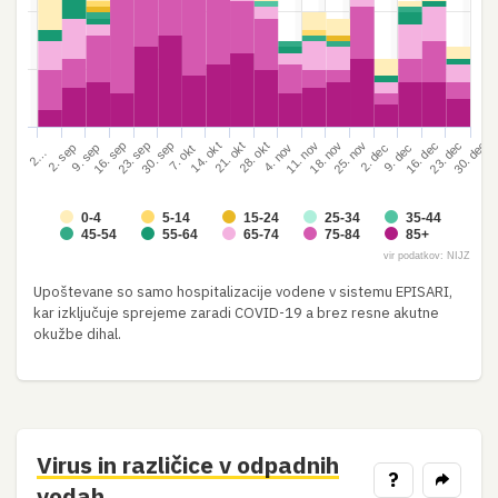
23. sep
30. sep
11. nov
16. dec
18. nov
23. dec
16. sep
25. nov
30. dec
28. okt
14. okt
21. okt
2. dec
4. nov
9. dec
2. sep
9. sep
7. okt
2…
0-4
5-14
15-24
25-34
35-44
45-54
55-64
65-74
75-84
85+
vir podatkov: NIJZ
Upoštevane so samo hospitalizacije vodene v sistemu EPISARI,
kar izključuje sprejeme zaradi COVID-19 a brez resne akutne
okužbe dihal.
Virus in različice v odpadnih
?
vodah