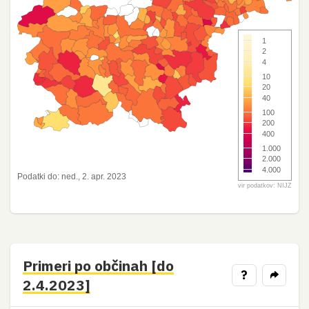
1
2
4
10
20
40
100
200
400
1.000
2.000
4.000
Podatki do: ned., 2. apr. 2023
vir podatkov: NIJZ
Primeri po občinah [do
?
2.4.2023]