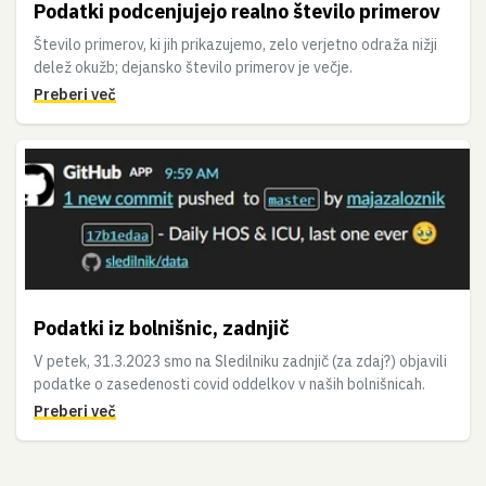
Podatki podcenjujejo realno število primerov
Število primerov, ki jih prikazujemo, zelo verjetno odraža nižji
delež okužb; dejansko število primerov je večje.
Preberi več
Podatki iz bolnišnic, zadnjič
V petek, 31.3.2023 smo na Sledilniku zadnjič (za zdaj?) objavili
podatke o zasedenosti covid oddelkov v naših bolnišnicah.
Preberi več