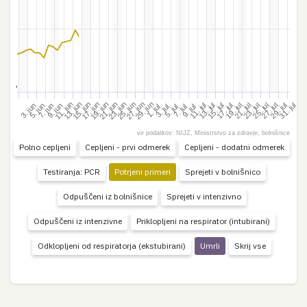
19. jun
21. jun
23. jun
11. jun
25. jun
13. jun
27. jun
15. jun
29. jun
17. jun
17. jul
31. jul
19. jul
21. jul
23. jul
11. jul
25. jul
13. jul
27. jul
15. jul
29. jul
5. jun
7. jun
9. jun
3. jun
3. jul
5. jul
7. jul
9. jul
1. jul
vir podatkov: NIJZ, Ministrstvo za zdravje, bolnišnice
Polno cepljeni
Cepljeni - prvi odmerek
Cepljeni - dodatni odmerek
Testiranja: PCR
Potrjeni primeri
Sprejeti v bolnišnico
Odpuščeni iz bolnišnice
Sprejeti v intenzivno
Odpuščeni iz intenzivne
Priklopljeni na respirator (intubirani)
Odklopljeni od respiratorja (ekstubirani)
Umrli
Skrij vse