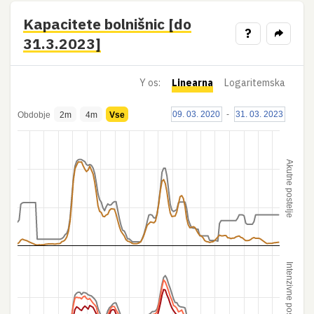
Kapacitete bolnišnic [do
?
31.3.2023]
Y os:
Linearna
Logaritemska
09. 03. 2020
-
31. 03. 2023
Obdobje
2m
4m
Vse
Akutne postelje
Intenzivne postelje