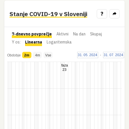
Stanje COVID-19 v Sloveniji
?
7-dnevno povprečje
Aktivni
Na dan
Skupaj
Y os:
Linearna
Logaritemska
31. 05. 2024
-
31. 07. 2024
Obdobje
2m
4m
Vse
faza
23