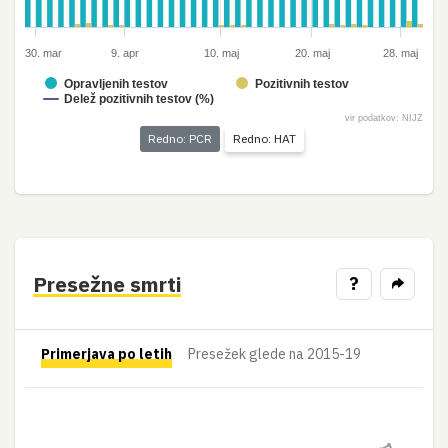
30. mar
9. apr
10. maj
20. maj
28. maj
Opravljenih testov
Pozitivnih testov
Delež pozitivnih testov (%)
vir podatkov: NIJZ
Redno: PCR
Redno: HAT
Presežne smrti
?
Primerjava po letih
Presežek glede na 2015-19