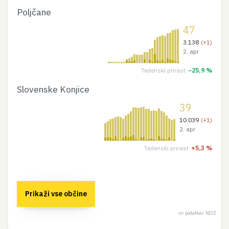
Poljčane
47
3.138
(+1)
2. apr
Tedenski prirast
−25,9 %
Slovenske Konjice
39
10.039
(+1)
2. apr
Tedenski prirast
+5,3 %
Prikaži vse občine
vir podatkov: NIJZ