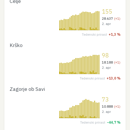
Celje
155
28.637
(+1)
2. apr
Tedenski prirast
+1,3 %
Krško
98
18.188
(+1)
2. apr
Tedenski prirast
+13,0 %
Zagorje ob Savi
73
10.888
(+1)
2. apr
Tedenski prirast
−44,7 %