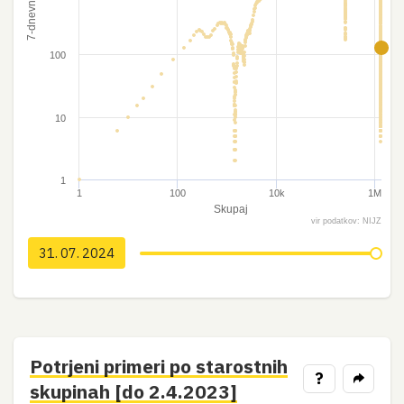
100
10
1
1
100
10k
1M
Skupaj
vir podatkov: NIJZ
31. 07. 2024
Potrjeni primeri po starostnih
?
skupinah [do 2.4.2023]