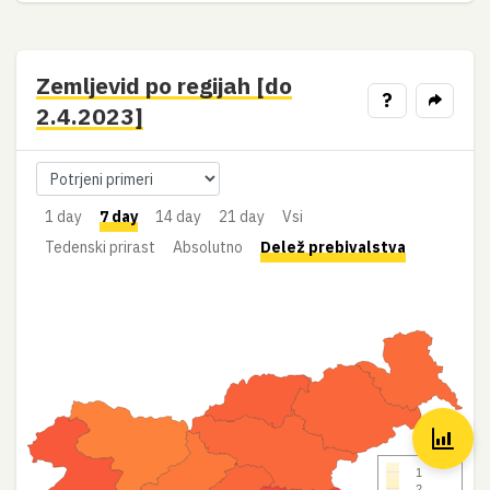
Zemljevid po regijah [do
?
2.4.2023]
1 day
7 day
14 day
21 day
Vsi
Tedenski prirast
Absolutno
Delež prebivalstva
1
2