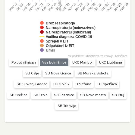
mar '23
mar '21
mar '22
sep '21
nov '21
sep '22
nov '22
sep '20
nov '20
maj '21
maj '22
maj '20
jan '22
jan '23
jan '21
jul '21
jul '22
jul '20
Brez respiratorja
Na respiratorju (neinvazivno)
Na respiratorju (intubirani)
Vodilna diagnoza COVID-19
Sprejeti v EIT
Odpuščeni iz EIT
Umrli
vir podatkov: Ministrstvo za zdravje, bolnišnice
Po bolnišnicah
Vse bolnišnice
UKC Maribor
UKC Ljubljana
SB Celje
SB Nova Gorica
SB Murska Sobota
SB Slovenj Gradec
UK Golnik
B Sežana
B Topolšica
SB Brežice
SB Izola
SB Jesenice
SB Novo mesto
SB Ptuj
SB Trbovlje