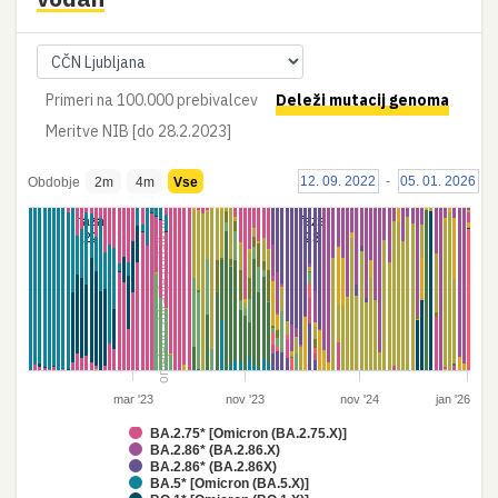
Primeri na 100.000 prebivalcev
Deleži mutacij genoma
Meritve NIB [do 28.2.2023]
12. 09. 2022
-
05. 01. 2026
Obdobje
2m
4m
Vse
faza
faza
omejeno zbiranje podatkov
22
23
mar '23
nov '23
nov '24
jan '26
BA.2.75* [Omicron (BA.2.75.X)]
BA.2.86* (BA.2.86.X)
BA.2.86* (BA.2.86X)
BA.5* [Omicron (BA.5.X)]